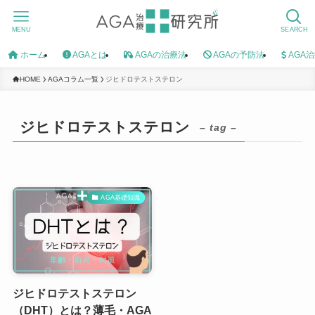
MENU
SEARCH
ホーム
AGAとは
AGAの治療法
AGAの予防法
AGA
HOME
AGAコラム一覧
ジヒドロテストステロン
ジヒドロテストステロン
– tag –
AGA基礎知識
ジヒドロテストステロン
（DHT）とは？薄毛・AGA