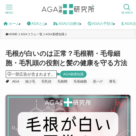
MENU
SEARCH
ホーム
AGAとは
AGAの治療法
AGAの予防法
AGA
HOME
AGAコラム一覧
AGA基礎知識
毛根が白いのは正常？毛根鞘・毛母細
胞・毛乳頭の役割と髪の健康を守る方法
一部広告が含まれます。
AGA基礎知識
AGA
抜け毛
毛乳頭
毛根鞘
毛母細胞
若ハゲ
薄毛