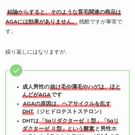
結論からすると、そのような育毛関連の商品は
AGAには効果がありません。
残酷ですが事実で
す。
繰り返しにはなりますが、
成人男性の
抜け毛や薄毛やハゲは、ほと
んどがAGA
です
AGAの原因は、ヘアサイクルを乱す
DHT
（ジヒドロテストステロン）
DHTは
「5αリダクターゼ Ⅰ型」「5αリ
ダクターゼ Ⅱ型」という酵素
と男性ホ