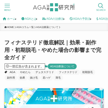
MENU
SEARCH
ホーム
AGAとは
AGAの治療法
AGAの予防法
AGA
HOME
AGAコラム一覧
AGA治療薬について
フィナステリド徹底解説｜効果・副作
用・初期脱毛・やめた場合の影響まで完
全ガイド
一部広告が含まれます。
AGA治療薬について
AGA
やめたら
デュタステリド
フィナステリド
初期脱毛
副作用
効果
抜け毛
若ハゲ
薄毛