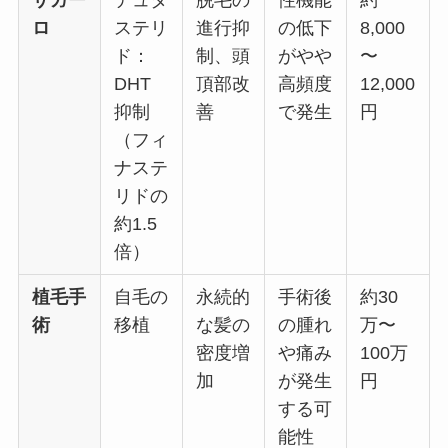
ザガー
デュタ
脱毛の
性機能
約
ロ
ステリ
進行抑
の低下
8,000
ド：
制、頭
がやや
〜
DHT
頂部改
高頻度
12,000
抑制
善
で発生
円
（フィ
ナステ
リドの
約1.5
倍）
植毛手
自毛の
永続的
手術後
約30
術
移植
な髪の
の腫れ
万〜
密度増
や痛み
100万
加
が発生
円
する可
能性