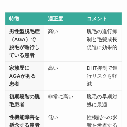
特徴
適正度
コメント
男性型脱毛症
高い
脱毛の進行抑
（AGA）で
制と毛髪成長
脱毛が進行し
促進に効果的
ている患者
家族歴に
高い
DHT抑制で進
AGAがある
行リスクを軽
患者
減
初期段階の脱
非常に高い
脱毛の早期対
毛患者
処に最適
性機能障害を
低い
性機能への影
懸念する患者
響を考慮する