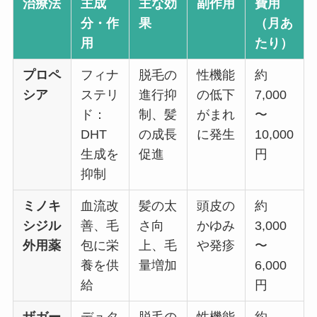
治療法
主成
主な効
副作用
費用
分・作
果
（月あ
用
たり）
プロペ
フィナ
脱毛の
性機能
約
シア
ステリ
進行抑
の低下
7,000
ド：
制、髪
がまれ
〜
DHT
の成長
に発生
10,000
生成を
促進
円
抑制
ミノキ
血流改
髪の太
頭皮の
約
シジル
善、毛
さ向
かゆみ
3,000
外用薬
包に栄
上、毛
や発疹
〜
養を供
量増加
6,000
給
円